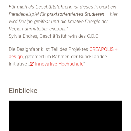
Für mich als Geschäftsführerin ist dieses Projekt ein
Paradebeispiel für
praxisorientiertes Studieren
– hier
wird Design greifbar und die kreative Energie der
Region unmittelbar erlebbar.“
Sylvia Endres, Geschäftsführerin des C.D.O
Die Designfabrik ist Teil des Projektes
CREAPOLIS +
design
, gefördert im Rahmen der Bund-Länder-
Initiative „
Innovative Hochschule
“
Einblicke