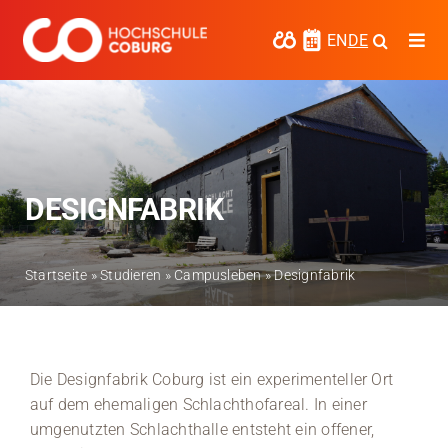
Zum
Inhalt
EN
DE
Togg
springen
Navi
Studieren
Forschen
Kooperieren
DESIGNFABRIK
Hochschule Coburg
Startseite
»
Studieren
»
Campusleben
»
Designfabrik
Regionalentwicklung
Entdecke die Region
Die Designfabrik Coburg ist ein experimenteller Ort
Informationen für …
auf dem ehemaligen Schlachthofareal. In einer
umgenutzten Schlachthalle entsteht ein offener,
Kontakt