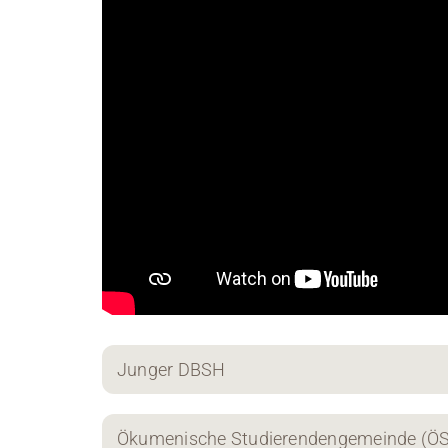
Junger DBSH
Ökumenische Studierendengemeinde (Ö