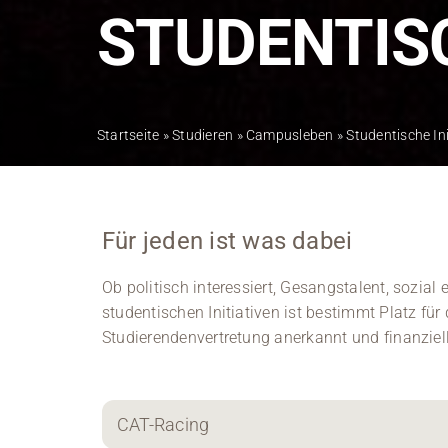
STUDENTISC
Startseite
»
Studieren
»
Campusleben
»
Studentische Ini
Für jeden ist was dabei
Ob politisch interessiert, Gesangstalent, sozial 
studentischen Initiativen ist bestimmt Platz für
Studierendenvertretung anerkannt und finanziell
CAT-Racing