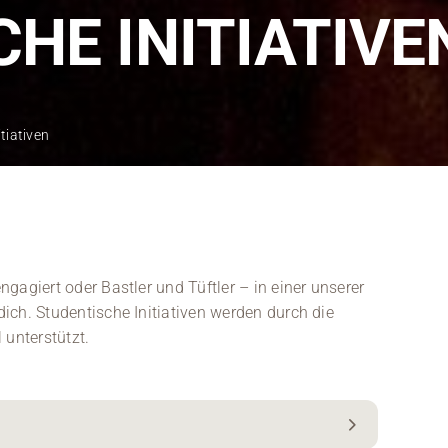
Kontakt
HE INITIATIVE
Medien
Stellenangebote
tiativen
News
Veranstaltungen
engagiert oder Bastler und Tüftler – in einer unserer
 dich. Studentische Initiativen werden durch die
 unterstützt.