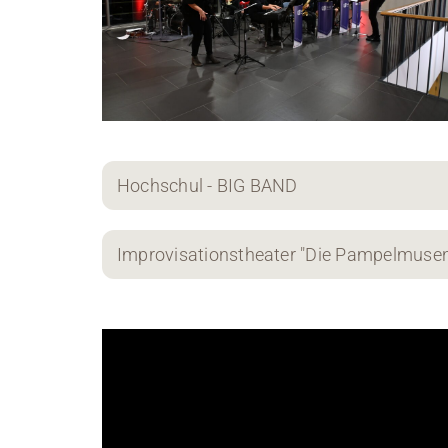
Hochschul - BIG BAND
Improvisationstheater "Die Pampelmusen