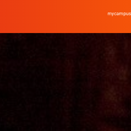
mycampu
Studieren
Forschen
Kooperieren
Hochschule Coburg
Regionalentwicklun
Entdecke die Region
Informationen für …