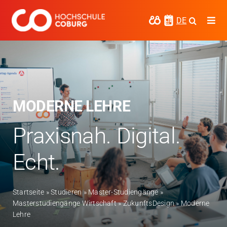
Zum
Inhalt
DE
Togg
springen
Navi
Studieren
Forschen
Kooperieren
MODERNE LEHRE
Hochschule Coburg
Praxisnah. Digital.
Regionalentwicklung
Echt.
Entdecke die Region
Startseite
»
Studieren
»
Master-Studiengänge
»
Informationen für …
Masterstudiengänge Wirtschaft
»
ZukunftsDesign
»
Moderne
Lehre
Kontakt