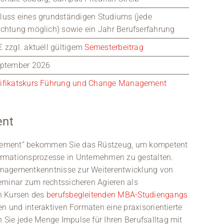
luss eines grundständigen Studiums (jede
ichtung möglich) sowie ein Jahr Berufserfahrung
 zzgl. aktuell gültigem
Semesterbeitrag
eptember 2026
tifikatskurs Führung und Change Management
ent
gement“ bekommen Sie das Rüstzeug, um kompetent
mationsprozesse in Unternehmen zu gestalten.
anagementkenntnisse zur Weiterentwicklung von
eminar zum rechtssicheren Agieren als
en Kursen des
berufsbegleitenden MBA-Studiengangs
en und interaktiven Formaten eine praxisorientierte
Sie jede Menge Impulse für Ihren Berufsalltag mit