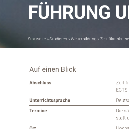
FÜHRUNG 
Startseite
»
Studieren
»
Weiterbildung
»
Zertifikatskurs
Auf einen Blick
Abschluss
Zerti
ECTS-
Unterrichtssprache
Deuts
Termine
Die n
statt 
Ort
Hochs