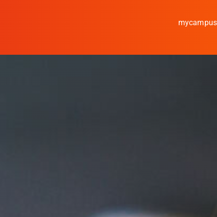
mycampu
Studieren
Forschen
Kooperieren
Hochschule Coburg
Regionalentwicklun
Entdecke die Region
Informationen für …