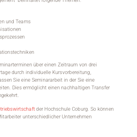
gement“ beinhaltet folgende Themen:
ten und Teams
isationen
gsprozessen
ationstechniken
minarterminen über einen Zeitraum von drei
tage durch individuelle Kursvorbereitung,
ssen Sie eine Seminararbeit in der Sie eine
ten. Dies ermöglicht einen nachhaltigen Transfer
mgekehrt.
riebswirtschaft
der Hochschule Coburg. So können
Mitarbeiter unterschiedlicher Unternehmen