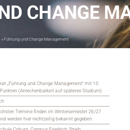
Kontakt
UND CHANGE M
Medien
Stellenangebote
e
»
Führung und Change Management
News
Veranstaltungen
fikat „Führung und Change Management“ mit 10
Punkten (Anrechenbarkeit auf späteres Studium)
ch
ächsten Termine finden im Wintersemester 26/27
und werden hier rechtzeitig bekannt gegeben.
chule Coburg, Campus Friedrich Streib