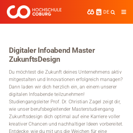
Zum
Inhalt
DE
Togg
springen
Navi
Studieren
Forschen
Digitaler Infoabend Master
ZukunftsDesign
Kooperieren
Du möchtest die Zukunft deines Unternehmens aktiv
Hochschule Coburg
mitgestalten und Innovationen erfolgreich managen?
Dann laden wir dich herzlich ein, an einem unserer
Regionalentwicklung
digitalen Infoabende teilzunehmen!
Entdecke die Region
Studiengangsleiter Prof. Dr. Christian Zagel zeigt dir,
wie unser berufsbegleitender Masterstudiengang
Informationen für …
Zukunftsdesign dich optimal auf eine Karriere voller
kreativer Chancen und nachhaltiger Ideen vorbereitet.
Kontakt
Entdecke, wie du mit uns die Weichen für eine