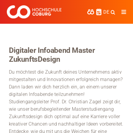
Zum
Inhalt
DE
Togg
springen
Navi
Studieren
Forschen
Digitaler Infoabend Master
ZukunftsDesign
Kooperieren
Du möchtest die Zukunft deines Unternehmens aktiv
Hochschule Coburg
mitgestalten und Innovationen erfolgreich managen?
Dann laden wir dich herzlich ein, an einem unserer
Regionalentwicklung
digitalen Infoabende teilzunehmen!
Entdecke die Region
Studiengangsleiter Prof. Dr. Christian Zagel zeigt dir,
wie unser berufsbegleitender Masterstudiengang
Informationen für …
Zukunftsdesign dich optimal auf eine Karriere voller
kreativer Chancen und nachhaltiger Ideen vorbereitet.
Kontakt
Entdecke, wie du mit uns die Weichen für eine