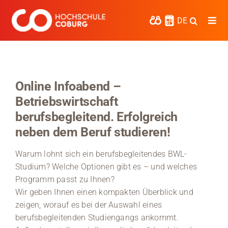
Zum
Inhalt
DE
Togg
springen
Navi
Studieren
Forschen
Online Infoabend –
Betriebswirtschaft
Kooperieren
berufsbegleitend. Erfolgreich
Hochschule Coburg
neben dem Beruf studieren!
Regionalentwicklung
Warum lohnt sich ein berufsbegleitendes BWL-
Studium? Welche Optionen gibt es – und welches
Entdecke die Region
Programm passt zu Ihnen?
Wir geben Ihnen einen kompakten Überblick und
Informationen für …
zeigen, worauf es bei der Auswahl eines
berufsbegleitenden Studiengangs ankommt.
Kontakt