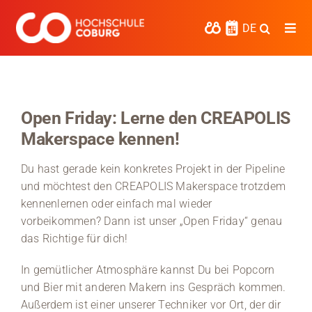
Zum
Inhalt
DE
Togg
springen
Navi
Studieren
Forschen
Open Friday: Lerne den CREAPOLIS
Makerspace kennen!
Kooperieren
Du hast gerade kein konkretes Projekt in der Pipeline
Hochschule Coburg
und möchtest den CREAPOLIS Makerspace trotzdem
kennenlernen oder einfach mal wieder
Regionalentwicklung
vorbeikommen? Dann ist unser „Open Friday“ genau
Entdecke die Region
das Richtige für dich!
In gemütlicher Atmosphäre kannst Du bei Popcorn
Informationen für …
und Bier mit anderen Makern ins Gespräch kommen.
Außerdem ist einer unserer Techniker vor Ort, der dir
Kontakt