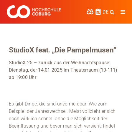
Zum
Inhalt
DE
Togg
springen
Navi
Studieren
Forschen
StudioX feat. „Die Pampelmusen“
Kooperieren
StudioX 25 – zurück aus der Weihnachtspause:
Dienstag, der 14.01.2025 im Theaterraum (10-111)
Hochschule Coburg
ab 19:00 Uhr
Regionalentwicklung
Entdecke die Region
Es gibt Dinge, die sind unvermeidbar. Wie zum
Beispiel der Jahreswechsel. Meist vollzieht er sich
Informationen für …
doch wirklich schnell ohne die Möglichkeit der
Beeinflussung und bevor man sich versieht, findet
Kontakt