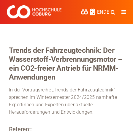
Zum
Inhalt
EN
DE
Togg
springen
Navi
Studieren
Forschen
Trends der Fahrzeugtechnik: Der
Wasserstoff-Verbrennungsmotor –
Kooperieren
ein CO2-freier Antrieb für NRMM-
Hochschule Coburg
Anwendungen
Regionalentwicklung
In der Vortragsreihe „Trends der Fahrzeugtechnik“
sprechen im Wintersemester 2024/2025 namhafte
Entdecke die Region
Expertinnen und Experten über aktuelle
Herausforderungen und Entwicklungen.
Informationen für …
Referent:
Kontakt