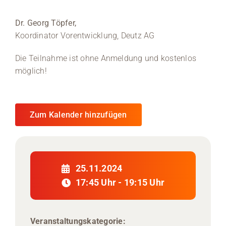
Medien
Dr. Georg Töpfer,
Koordinator Vorentwicklung, Deutz AG
Stellenangebote
Die Teilnahme ist ohne Anmeldung und kostenlos
News
möglich!
Veranstaltungen
Zum Kalender hinzufügen
25.11.2024
17:45 Uhr - 19:15 Uhr
Veranstaltungskategorie: