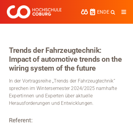
Zum
Inhalt
EN
DE
Togg
springen
Navi
Studieren
Forschen
Trends der Fahrzeugtechnik:
Impact of automotive trends on the
Kooperieren
wiring system of the future
Hochschule Coburg
In der Vortragsreihe „Trends der Fahrzeugtechnik“
Regionalentwicklung
sprechen im Wintersemester 2024/2025 namhafte
Expertinnen und Experten über aktuelle
Entdecke die Region
Herausforderungen und Entwicklungen.
Informationen für …
Referent:
Kontakt