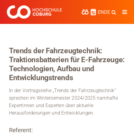
Zum
Inhalt
EN
DE
Togg
springen
Navi
Studieren
Forschen
Trends der Fahrzeugtechnik:
Traktionsbatterien für E-Fahrzeuge:
Kooperieren
Technologien, Aufbau und
Hochschule Coburg
Entwicklungstrends
Regionalentwicklung
In der Vortragsreihe „Trends der Fahrzeugtechnik“
sprechen im Wintersemester 2024/2025 namhafte
Entdecke die Region
Expertinnen und Experten über aktuelle
Herausforderungen und Entwicklungen.
Informationen für …
Referent:
Kontakt