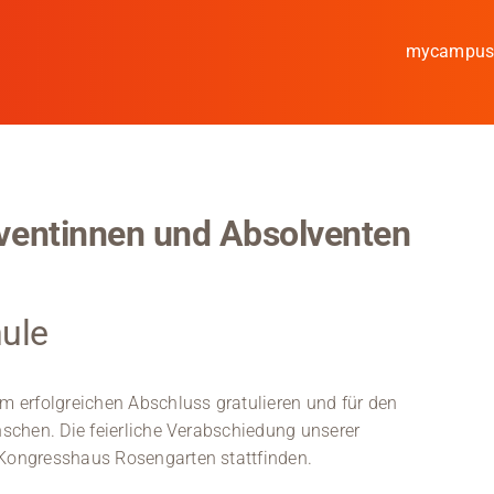
mycampu
Studieren
Forschen
ventinnen und Absolventen
Kooperieren
Hochschule Coburg
ule
Regionalentwicklung
Entdecke die Region
 erfolgreichen Abschluss gratulieren und für den
schen. Die feierliche Verabschiedung unserer
Informationen für …
Kongresshaus Rosengarten stattfinden.