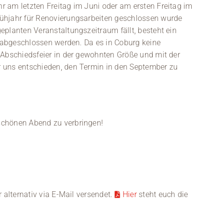
Kontakt
r am letzten Freitag im Juni oder am ersten Freitag im
rühjahr für Renovierungsarbeiten geschlossen wurde
Medien
eplanten Veranstaltungszeitraum fällt, besteht ein
ig abgeschlossen werden. Da es in Coburg keine
Stellenangebote
 Abschiedsfeier in der gewohnten Größe und mit der
r uns entschieden, den Termin in den September zu
News
Veranstaltungen
schönen Abend zu verbringen!
r alternativ via E-Mail versendet.
Hier
steht euch die