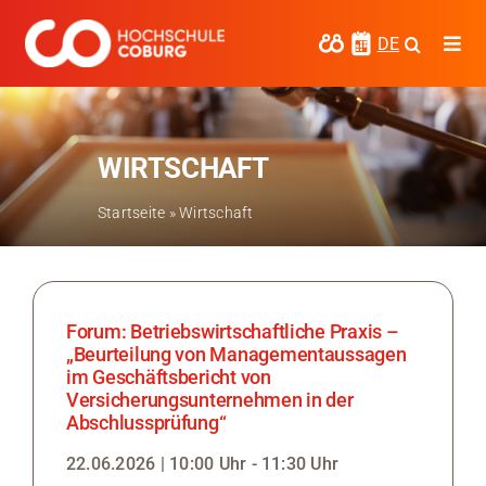
Zum
Inhalt
DE
Togg
springen
Navi
Studieren
Forschen
WIRTSCHAFT
Kooperieren
Startseite
»
Wirtschaft
Hochschule Coburg
Regionalentwicklung
Forum: Betriebswirtschaftliche Praxis –
„Beurteilung von Managementaussagen
Entdecke die Region
im Geschäftsbericht von
Versicherungsunternehmen in der
Abschlussprüfung“
Informationen für …
22.06.2026 | 10:00 Uhr - 11:30 Uhr
Kontakt