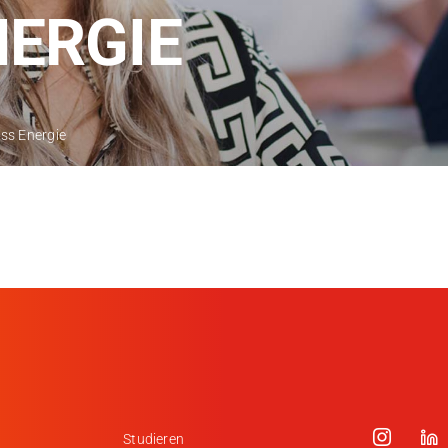
Kontakt
NERGIE
Medien
Stellenangebote
ss Energie
News
Veranstaltungen
Studieren