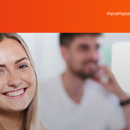
mycampu
Studieren
Forschen
Kooperieren
Hochschule Coburg
Regionalentwicklun
Entdecke die Region
Informationen für …