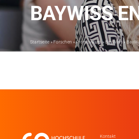
BAYWISS E
Startseite
»
Forschen
»
Promovieren
»
BayWiss
»
BayWi
Kontakt