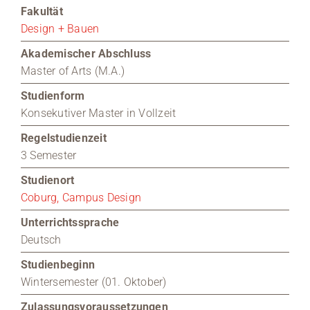
Fakultät
Medien
Design + Bauen
Akademischer Abschluss
Stellenangebote
Master of Arts (M.A.)
Studienform
News
Konsekutiver Master in Vollzeit
Veranstaltungen
Regelstudienzeit
3 Semester
Studienort
Coburg, Campus Design
Unterrichtssprache
Deutsch
Studienbeginn
Wintersemester (01. Oktober)
Zulassungsvoraussetzungen