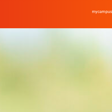
mycampu
Studieren
Forschen
Kooperieren
Hochschule Coburg
Regionalentwicklun
Entdecke die Region
Informationen für …