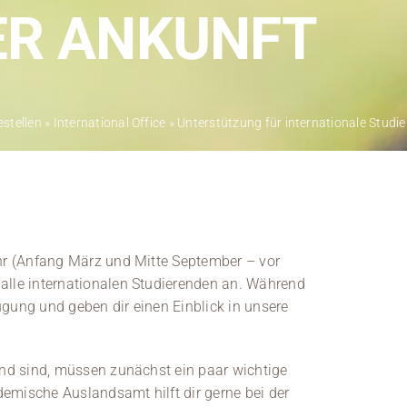
Kontakt
ER ANKUNFT
Medien
Stellenangebote
estellen
»
International Office
»
Unterstützung für internationale Studi
News
Veranstaltungen
ahr (Anfang März und Mitte September – vor
alle internationalen Studierenden an. Während
ügung und geben dir einen Einblick in unsere
and sind, müssen zunächst ein paar wichtige
emische Auslandsamt hilft dir gerne bei der