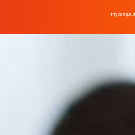
mycampu
Studieren
Forschen
Kooperieren
Hochschule Coburg
Regionalentwicklun
Entdecke die Region
Informationen für …