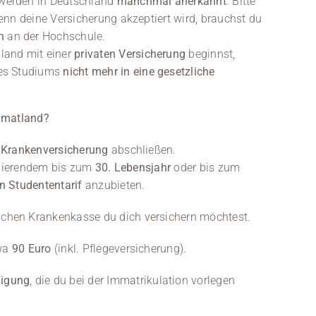
werden in Deutschland
manchmal anerkannt
. Bitte
enn deine Versicherung akzeptiert wird, brauchst du
n
an der Hochschule.
land mit einer
privaten Versicherung
beginnst,
nes Studiums
nicht mehr in eine gesetzliche
eimatland?
 Krankenversicherung
abschließen.
tudierendem bis zum
30. Lebensjahr
oder bis zum
n Studententarif
anzubieten.
zlichen Krankenkasse du dich versichern möchtest.
twa
90 Euro
(inkl. Pflegeversicherung).
nigung
, die du bei der Immatrikulation vorlegen