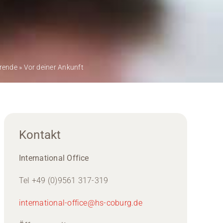
erende
»
Vor deiner Ankunft
Kontakt
International Office
Tel +49 (0)9561 317-319
international-office@hs-coburg.de