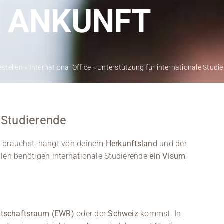
Kontakt
R ANKUNFT
Medien
Stellenangebote
estellen
»
International Office
»
Unterstützung für internationale Studi
News
Veranstaltungen
e Studierende
m
brauchst, hängt von deinem
Herkunftsland
und der
llen benötigen internationale Studierende
ein Visum
,
rtschaftsraum (EWR)
oder der
Schweiz
kommst. In