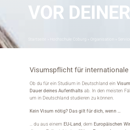
VOR DEINE
Startseite
»
Hochschule Coburg
»
Organisation
»
Servic
Visumspflicht für international
Ob du für ein Studium in Deutschland ein
Visu
Dauer deines Aufenthalts
ab. In den meisten Fä
um in Deutschland studieren zu können.
Kein Visum nötig? Das gilt für dich, wenn …
… du aus einem
EU-Land
, dem
Europäischen Wi