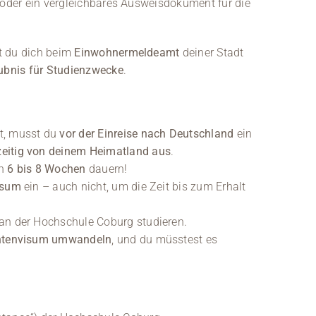
oder ein vergleichbares Ausweisdokument für die
t du dich beim
Einwohnermeldeamt
deiner Stadt
ubnis für Studienzwecke
.
, musst du
vor der Einreise nach Deutschland
ein
zeitig von deinem Heimatland aus
.
nn
6 bis 8 Wochen
dauern!
isum
ein – auch nicht, um die Zeit bis zum Erhalt
an der Hochschule Coburg studieren.
dentenvisum umwandeln
, und du müsstest es
.