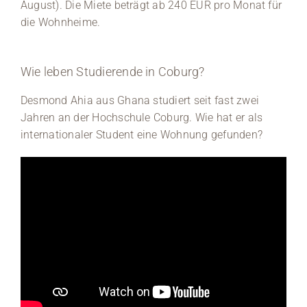
August). Die Miete beträgt ab 240 EUR pro Monat für
die Wohnheime.
Wie leben Studierende in Coburg?
Desmond Ahia aus Ghana studiert seit fast zwei
Jahren an der Hochschule Coburg. Wie hat er als
internationaler Student eine Wohnung gefunden?