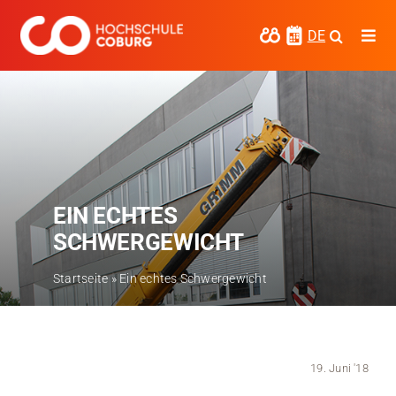
Zum
Inhalt
DE
Togg
springen
Navi
Studieren
Forschen
Kooperieren
EIN ECHTES
Hochschule Coburg
SCHWERGEWICHT
Regionalentwicklung
Startseite
»
Ein echtes Schwergewicht
Entdecke die Region
Informationen für …
19. Juni '18
Kontakt