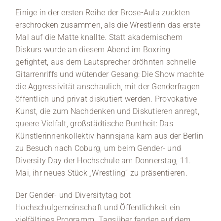
Einige in der ersten Reihe der Brose-Aula zuckten
Eine 
erschrocken zusammen, als die Wrestlerin das erste
mit 
Mal auf die Matte knallte. Statt akademischem
Person
einem 
Diskurs wurde an diesem Abend im Boxring
Queere 
gefightet, aus dem Lautsprecher dröhnten schnelle
Gitarrenriffs und wütender Gesang: Die Show machte
die Aggressivität anschaulich, mit der Genderfragen
öffentlich und privat diskutiert werden. Provokative
Kunst, die zum Nachdenken und Diskutieren anregt,
queere Vielfalt, großstädtische Buntheit: Das
Künstlerinnenkollektiv hannsjana kam aus der Berlin
zu Besuch nach Coburg, um beim Gender- und
Diversity Day der Hochschule am Donnerstag, 11.
Mai, ihr neues Stück „Wrestling“ zu präsentieren.
Der Gender- und Diversitytag bot
Hochschulgemeinschaft und Öffentlichkeit ein
vielfältiges Programm. Tagsüber fanden auf dem