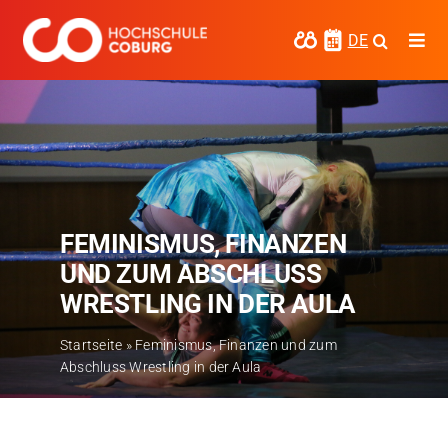
Zum
Inhalt
DE
Togg
springen
Navi
Studieren
Forschen
Kooperieren
FEMINISMUS, FINANZEN
Hochschule Coburg
UND ZUM ABSCHLUSS
Regionalentwicklung
WRESTLING IN DER AULA
Entdecke die Region
Startseite
»
Feminismus, Finanzen und zum
Abschluss Wrestling in der Aula
Informationen für …
Kontakt