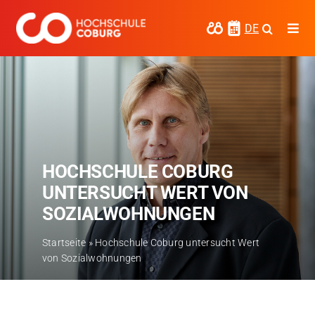
Zum
Inhalt
DE
Togg
springen
Navi
Studieren
Forschen
Kooperieren
HOCHSCHULE COBURG
Hochschule Coburg
UNTERSUCHT WERT VON
Regionalentwicklung
SOZIALWOHNUNGEN
Entdecke die Region
Startseite
»
Hochschule Coburg untersucht Wert
von Sozialwohnungen
Informationen für …
Kontakt