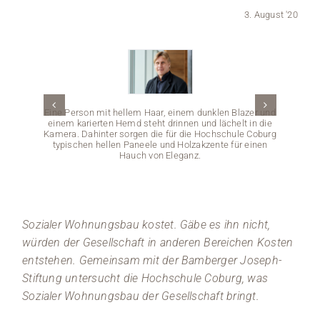
3. August '20
Medien
Stellenangebote
News
Eine Person mit hellem Haar, einem dunklen Blazer und
einem karierten Hemd steht drinnen und lächelt in die
Veranstaltungen
Kamera. Dahinter sorgen die für die Hochschule Coburg
typischen hellen Paneele und Holzakzente für einen
Hauch von Eleganz.
Sozialer Wohnungsbau kostet. Gäbe es ihn nicht,
Ei
Hochs
würden der Gesellschaft in anderen Bereichen Kosten
groß
Rasen-
entstehen. Gemeinsam mit der Bamberger Joseph-
einer T
Stiftung untersucht die Hochschule Coburg, was
Sozialer Wohnungsbau der Gesellschaft bringt.