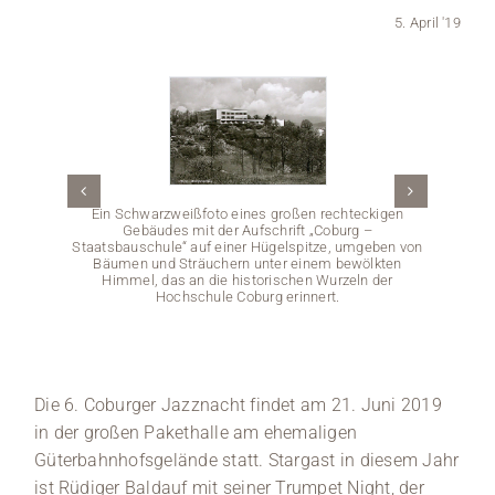
5. April '19
Medien
Stellenangebote
News
Veranstaltungen
Ein Schwarzweißfoto eines großen rechteckigen
Gebäudes mit der Aufschrift „Coburg –
Staatsbauschule“ auf einer Hügelspitze, umgeben von
Bäumen und Sträuchern unter einem bewölkten
Himmel, das an die historischen Wurzeln der
Hochschule Coburg erinnert.
Eine G
das mi
Jahre 
Die 6. Coburger Jazznacht findet am 21. Juni 2019
wird 
Kleidun
in der großen Pakethalle am ehemaligen
und läc
sich
Güterbahnhofsgelände statt. Stargast in diesem Jahr
ist Rüdiger Baldauf mit seiner Trumpet Night, der