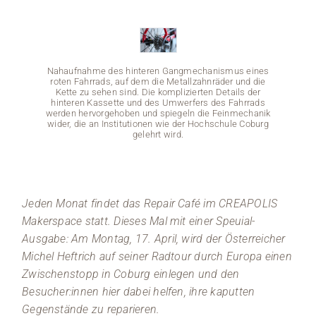
Medien
Stellenangebote
Nahaufnahme des hinteren Gangmechanismus eines
roten Fahrrads, auf dem die Metallzahnräder und die
Kette zu sehen sind. Die komplizierten Details der
News
hinteren Kassette und des Umwerfers des Fahrrads
werden hervorgehoben und spiegeln die Feinmechanik
wider, die an Institutionen wie der Hochschule Coburg
Veranstaltungen
gelehrt wird.
Nahauf
Jeden Monat findet das Repair Café im CREAPOLIS
roten 
Makerspace statt. Dieses Mal mit einer Speuial-
Kette
hinte
Ausgabe: Am Montag, 17. April, wird der Österreicher
werden
wider, 
Michel Heftrich auf seiner Radtour durch Europa einen
Zwischenstopp in Coburg einlegen und den
Besucher:innen hier dabei helfen, ihre kaputten
Gegenstände zu reparieren.