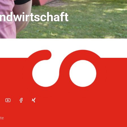
dio Bamberg
te