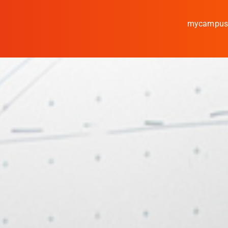
mycampu
Studieren
Forschen
Kooperieren
Hochschule Coburg
Regionalentwicklung
Entdecke die Region
Informationen für …