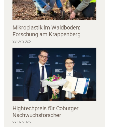
Mikroplastik im Waldboden:
Forschung am Krappenberg
28.07.2026
tehen lächelnd vor einem Whiteboard an der Hochschule Coburg. Ein Mädchen 
end die Tafel mit Zeichnungen und einer daran befestigten Schattenpuppe g
den lebendigen Geist ihres Unterrichtsraums einfangen.
Hightechpreis für Coburger
Nachwuchsforscher
27.07.2026