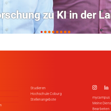
ochschule Coburg im Ra
Studieren
Hochschule Coburg
mycampus
Stellenangebote
Meine Diens
en
Bearbeiten