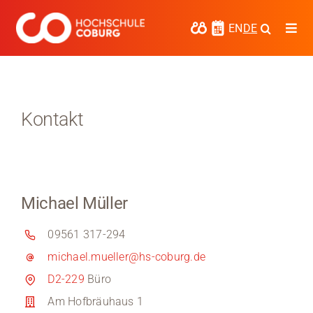
Zum
Inhalt
EN
DE
Togg
springen
Navi
Studieren
Forschen
Kontakt
Kooperieren
Hochschule Coburg
Michael Müller
Regionalentwicklung
09561 317-294
Entdecke die Region
michael.mueller@hs-coburg.de
Informationen für …
D2-229
Büro
Am Hofbräuhaus 1
Kontakt