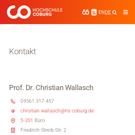
Zum
Inhalt
EN
DE
Togg
springen
Navi
Studieren
Forschen
Kontakt
Kooperieren
Hochschule Coburg
Prof. Dr. Christian Wallasch
Regionalentwicklung
09561 317-457
Entdecke die Region
christian.wallasch@hs-coburg.de
Informationen für …
5-201
Büro
Friedrich-Streib-Str. 2
Kontakt