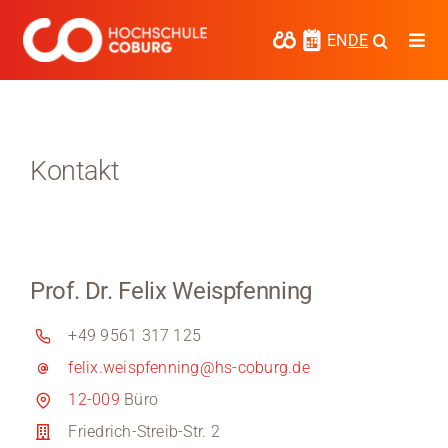
Zum
Inhalt
EN
DE
Togg
springen
Navi
Studieren
Forschen
Kontakt
Kooperieren
Hochschule Coburg
Prof. Dr. Felix Weispfenning
Regionalentwicklung
+49 9561 317 125
Entdecke die Region
felix.weispfenning@hs-coburg.de
Informationen für …
12-009
Büro
Friedrich-Streib-Str. 2
Kontakt