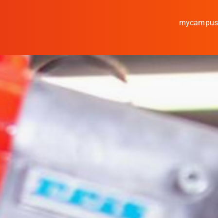
mycampu
Studieren
Forschen
Kooperieren
Hochschule Coburg
Regionalentwicklun
Entdecke die Region
Informationen für …