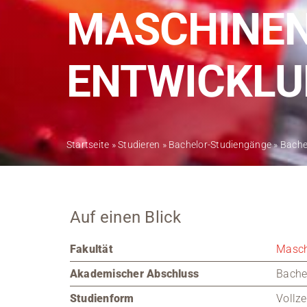
MASCHINEN
ENTWICKLU
Startseite
»
Studieren
»
Bachelor-Studiengänge
»
Bache
Auf einen Blick
Fakultät
Masch
Akademischer Abschluss
Bachel
Studienform
Vollze