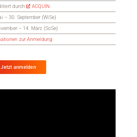
itiert durch
ACQUIN
ai – 30. September (WiSe)
ovember – 14. März (SoSe)
mationen zur Anmeldung
Jetzt anmelden