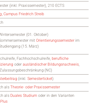
ster (inkl. Praxissemester), 210 ECTS
g, Campus Friedrich Streib
ch
Wintersemester (01. Oktober)
Sommersemester mit
Orientierungssemester
im
Studiengang (15. März)
chulreife, Fachhochschulreife,
berufliche
izierung
oder
ausländischer Bildungsnachweis
,
 Zulassungsbeschränkung (NC)
terbeitrag
(inkl.
Semesterticket
)
ch als
Theorie- oder Praxissemester
ch als
Duales Studium
oder in den Varianten
sPlus