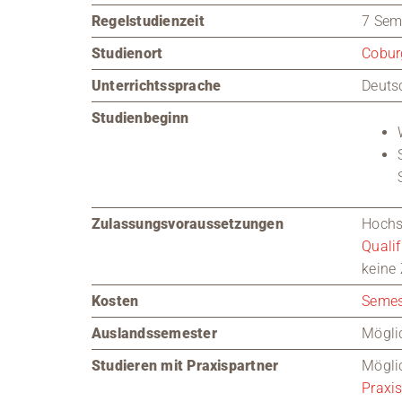
Regelstudienzeit
7 Seme
Studienort
Cobur
Unterrichtssprache
Deuts
Studienbeginn
Zulassungsvoraussetzungen
Hochs
Qualif
keine
Kosten
Semes
Auslandssemester
Mögli
Studieren mit Praxispartner
Mögli
Praxi