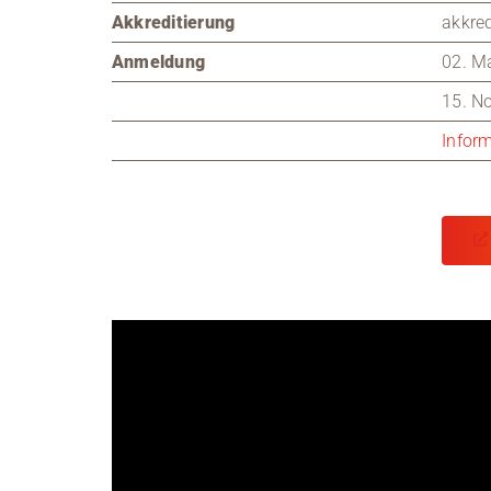
Akkreditierung
akkred
Anmeldung
02. M
15. N
Infor