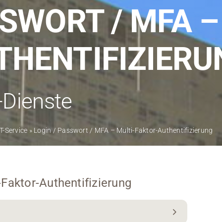
Kontakt
SSWORT / MFA –
Medien
THENTIFIZIERU
Stellenangebote
News
-Dienste
Veranstaltungen
IT-Service
»
Login / Passwort / MFA – Multi-Faktor-Authentifizierung
Faktor-Authentifizierung