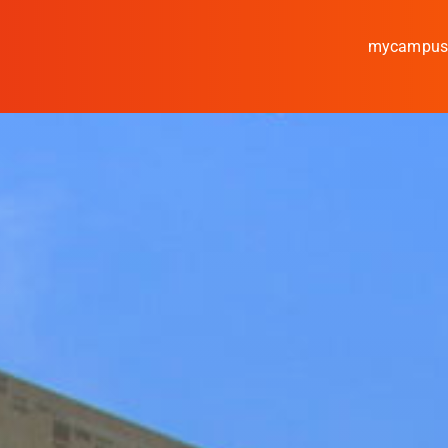
mycampu
Studieren
Forschen
Kooperieren
Hochschule Coburg
Regionalentwicklung
Entdecke die Region
Informationen für …