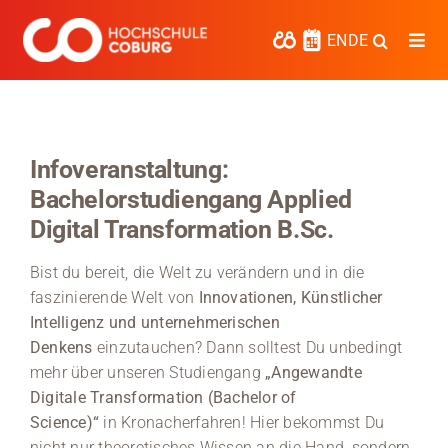
Zum
Inhalt
EN
DE
Togg
springen
Navi
Studieren
Forschen
Infoveranstaltung:
Bachelorstudiengang Applied
Kooperieren
Digital Transformation B.Sc.
Hochschule Coburg
Bist du bereit, die Welt zu verändern und in die
Regionalentwicklung
faszinierende Welt von
Innovationen, Künstlicher
Intelligenz und unternehmerischen
Entdecke die Region
Denkens
einzutauchen? Dann solltest Du unbedingt
mehr über unseren Studiengang
„Angewandte
Informationen für …
Digitale Transformation (Bachelor of
Science)“
in Kronacherfahren! Hier bekommst Du
Kontakt
nicht nur theoretisches Wissen an die Hand, sondern