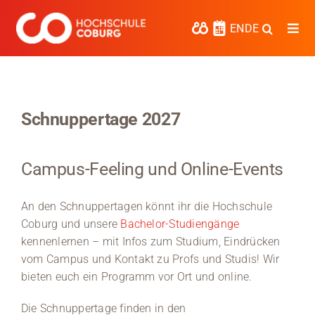
Zum
Inhalt
EN
DE
Togg
springen
Navi
Studieren
Forschen
Schnuppertage 2027
Kooperieren
Campus-Feeling und Online-Events
Hochschule Coburg
Regionalentwicklung
An den Schnuppertagen könnt ihr die Hochschule
Coburg und unsere
Bachelor-Studiengänge
Entdecke die Region
kennenlernen – mit Infos zum Studium, Eindrücken
vom Campus und Kontakt zu Profs und Studis! Wir
Informationen für …
bieten euch ein Programm vor Ort und online.
Die Schnuppertage finden in den
Kontakt