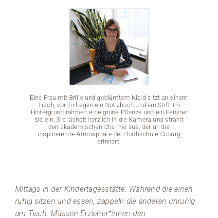
Medien
Stellenangebote
News
Veranstaltungen
Eine Frau mit Brille und geblümtem Kleid sitzt an einem
Tisch, vor ihr liegen ein Notizbuch und ein Stift. Im
Hintergrund rahmen eine grüne Pflanze und ein Fenster
sie ein. Sie lächelt herzlich in die Kamera und strahlt
den akademischen Charme aus, der an die
inspirierende Atmosphäre der Hochschule Coburg
erinnert.
Eine Fra
Tisch
Hinterg
Mittags in der Kindertagesstätte. Während die einen
sie ei
ruhig sitzen und essen, zappeln die anderen unruhig
d
insp
am Tisch. Müssen Erzieher*innen den