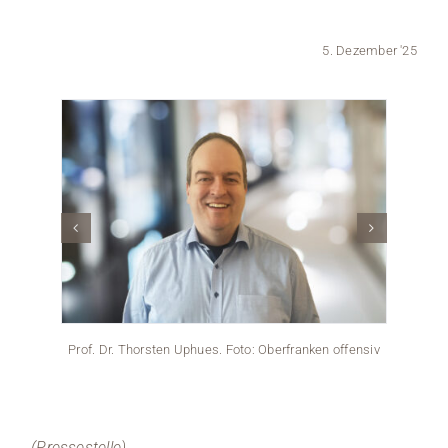
Medien
5. Dezember '25
Stellenangebote
News
Veranstaltungen
Prof. Dr. Thorsten Uphues. Foto: Oberfranken offensiv
Prof. 
Coburg 
Podc
(Pressestelle)