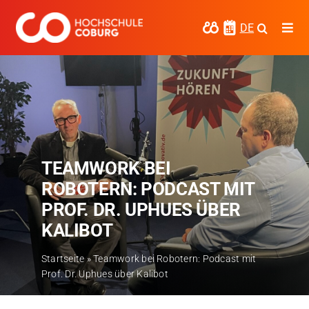
Zum
Inhalt
DE
Togg
springen
Navi
Studieren
Forschen
Kooperieren
TEAMWORK BEI
Hochschule Coburg
ROBOTERN: PODCAST MIT
Regionalentwicklung
PROF. DR. UPHUES ÜBER
KALIBOT
Entdecke die Region
Startseite
»
Teamwork bei Robotern: Podcast mit
Informationen für …
Prof. Dr. Uphues über Kalibot
Kontakt