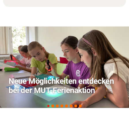
ten entdecken
TVO berichtet ü
enaktion
zu KI in der Land