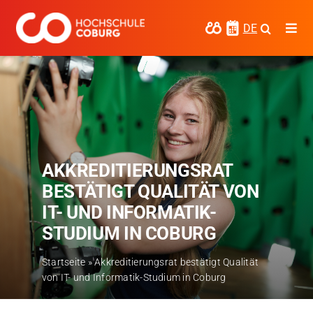
Zum
Inhalt
DE
Togg
springen
Navi
Studieren
Forschen
Kooperieren
AKKREDITIERUNGSRAT
Hochschule Coburg
BESTÄTIGT QUALITÄT VON
Regionalentwicklung
IT- UND INFORMATIK-
STUDIUM IN COBURG
Entdecke die Region
Startseite
»
Akkreditierungsrat bestätigt Qualität
Informationen für …
von IT- und Informatik-Studium in Coburg
Kontakt