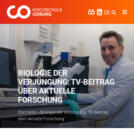
Zum
Inhalt
DE
Togg
springen
Navi
Studieren
Forschen
Kooperieren
BIOLOGIE DER
Hochschule Coburg
VERJÜNGUNG: TV-BEITRAG
Regionalentwicklung
ÜBER AKTUELLE
FORSCHUNG
Entdecke die Region
Startseite
»
Biologie der Verjüngung: TV-Beitrag
Informationen für …
über aktuelle Forschung
Kontakt