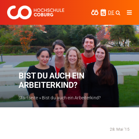
Zum
Inhalt
DE
Togg
springen
Navi
Studieren
Forschen
Kooperieren
BIST DU AUCH EIN
Hochschule Coburg
ARBEITERKIND?
Regionalentwicklung
Startseite
»
Bist du auch ein Arbeiterkind?
Entdecke die Region
Informationen für …
28. Mai '15
Kontakt