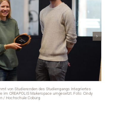
t von Studierenden des Studiengangs Integriertes
Das neue
de im CREAPOLIS Makerspace umgesetzt. Foto: Cindy
Produktde
n / Hochschule Coburg