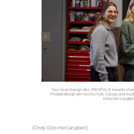
Das neue Design des CREAPOLIS Awards stamm
Produktdesign der Hochschule Coburg und wur
Dötschel-Langbei
(Cindy Dötschel-Langbein)