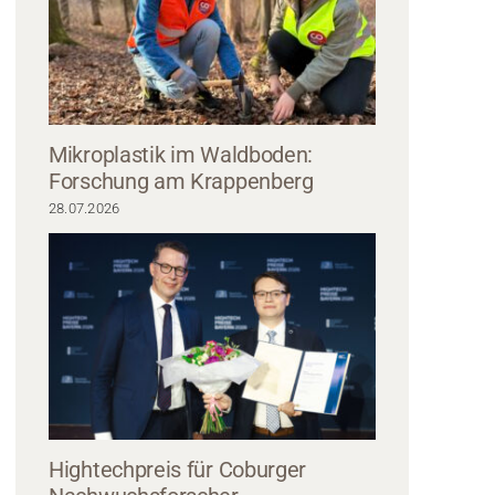
Mikroplastik im Waldboden:
Forschung am Krappenberg
28.07.2026
 Design des CREAPOLIS Awards stammt von Studierenden des Studiengangs 
sign der Hochschule Coburg und wurde im CREAPOLIS Makerspace umgesetzt
Dötschel-Langbein / Hochschule Coburg
Hightechpreis für Coburger