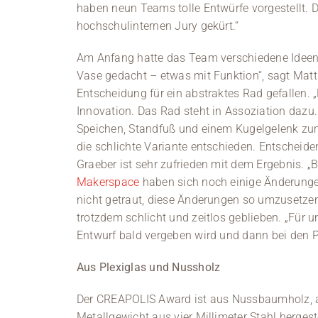
haben neun Teams tolle Entwürfe vorgestellt. D
hochschulinternen Jury gekürt.“
Am Anfang hatte das Team verschiedene Ideen.
Vase gedacht – etwas mit Funktion“, sagt Matth
Entscheidung für ein abstraktes Rad gefallen.
Innovation. Das Rad steht in Assoziation dazu.
Speichen, Standfuß und einem Kugelgelenk zum 
die schlichte Variante entschieden. Entscheid
Graeber ist sehr zufrieden mit dem Ergebnis. 
Makerspace
haben sich noch einige Änderungen
nicht getraut, diese Änderungen so umzusetzen“,
trotzdem schlicht und zeitlos geblieben. „Für 
Entwurf bald vergeben wird und dann bei den 
Aus Plexiglas und Nussholz
Der CREAPOLIS Award ist aus Nussbaumholz, a
Metallgewicht aus vier Millimeter Stahl hergest