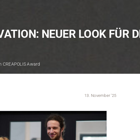
Kontakt
Medien
VATION: NEUER LOOK FÜR 
Stellenangebote
News
Veranstaltungen
 den CREAPOLIS Award
13. November '25