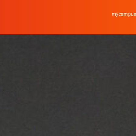
mycampu
Studieren
Forschen
Kooperieren
Hochschule Coburg
Regionalentwicklung
Entdecke die Region
Informationen für …