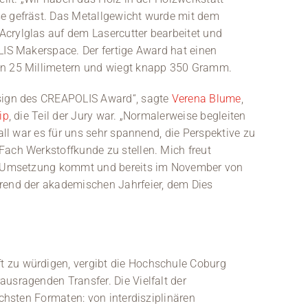
se gefräst. Das Metallgewicht wurde mit dem
crylglas auf dem Lasercutter bearbeitet und
LIS Makerspace. Der fertige Award hat einen
on 25 Millimetern und wiegt knapp 350 Gramm.
esign des CREAPOLIS Award“, sagte
Verena Blume
,
ip
, die Teil der Jury war. „Normalerweise begleiten
Fall war es für uns sehr spannend, die Perspektive zu
Fach Werkstoffkunde zu stellen. Mich freut
ie Umsetzung kommt und bereits im November von
end der akademischen Jahrfeier, dem Dies
 zu würdigen, vergibt die Hochschule Coburg
usragenden Transfer. Die Vielfalt der
ichsten Formaten: von interdisziplinären