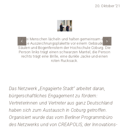
20. Oktober '21
Medien
Stellenangebote
Zwei Menschen lächeln und halten gemeinsam eine
News
weiße Auszeichnungsplakette vor einem Gebäude mit
Säulen und Bogenfenstern der Hochschule Coburg. Die
Person links trägt einen schwarzen Mantel, die Person
Veranstaltungen
rechts trägt eine Brille, eine dunkle Jacke und einen
roten Rucksack.
Das Netzwerk „Engagierte Stadt“ arbeitet daran,
bürgerschaftliches Engagement zu fördern:
Eine 
gepfl
Vertreterinnen und Vertreter aus ganz Deutschland
Gebäude
haben sich zum Austausch in Coburg getroffen.
zu der
Einige
Organisiert wurde das vom Berliner Programmbüro
des Netzwerks und von CREAPOLIS, der Innovations-