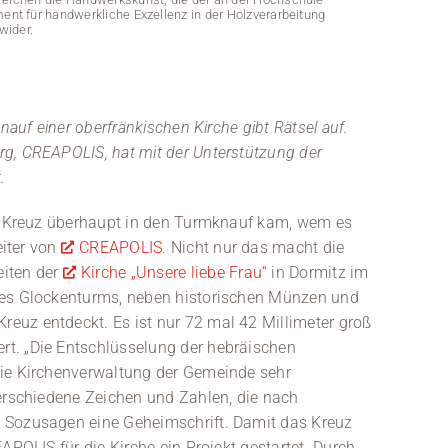
ent für handwerkliche Exzellenz in der Holzverarbeitung
wider.
nauf einer oberfränkischen Kirche gibt Rätsel auf.
g, CREAPOLIS, hat mit der Unterstützung der
.
te Kreuz überhaupt in den Turmknauf kam, wem es
eiter von
CREAPOLIS
. Nicht nur das macht die
eiten der
Kirche „Unsere liebe Frau“
in Dormitz im
Ein 3D-Modell 
des Glockenturms, neben historischen Münzen und
Hochschule Cob
euz entdeckt. Es ist nur 72 mal 42 Millimeter groß
t. „Die Entschlüsselung der hebräischen
die Kirchenverwaltung der Gemeinde sehr
verschiedene Zeichen und Zahlen, die nach
 Sozusagen eine Geheimschrift. Damit das Kreuz
APOLIS für die Kirche ein Projekt gestartet. Durch