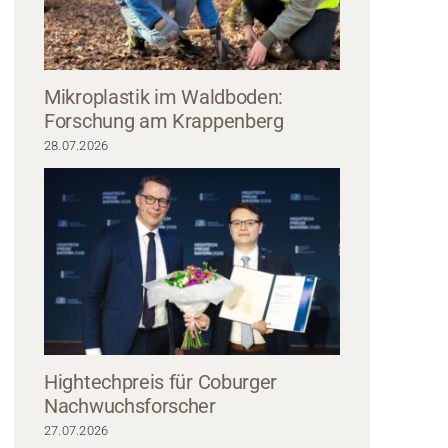
Mikroplastik im Waldboden:
Forschung am Krappenberg
28.07.2026
eines verzierten Kreuzes mit aufwendigen Gravuren und kyrillischem Text, gef
urg. Das Kreuz weist oben eine Öse auf, was darauf hindeutet, dass es als
werden könnte. In der unteren linken Ecke befindet sich eine Koordinatenach
Hightechpreis für Coburger
Nachwuchsforscher
27.07.2026