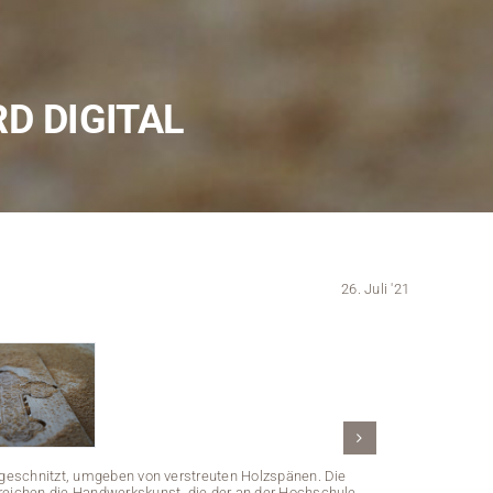
Kontakt
Medien
RD DIGITAL
Stellenangebote
News
Veranstaltungen
26. Juli '21
tt geschnitzt, umgeben von verstreuten Holzspänen. Die
treichen die Handwerkskunst, die der an der Hochschule