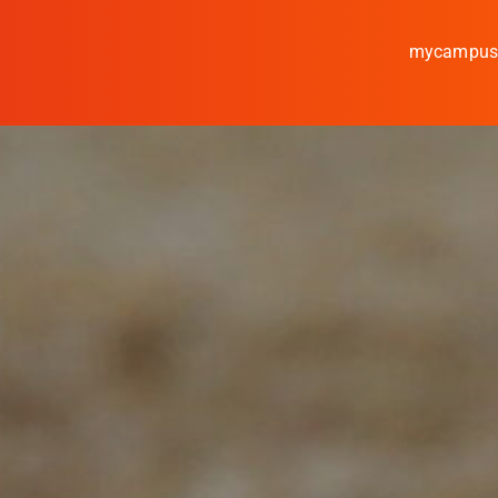
mycampu
Studieren
Forschen
Kooperieren
Hochschule Coburg
Regionalentwicklung
Entdecke die Region
Informationen für …