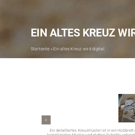
EIN ALTES KREUZ WI
Startseite
»
Ein altes Kreuz wird digital
Ein detailliertes Kreuzmuster ist in ein Holzbre
komplizierten Muster und glatten Schnitte unters