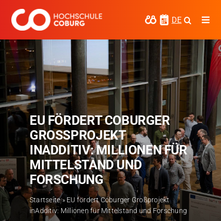
Zum
Inhalt
DE
Togg
springen
Navi
Studieren
Forschen
Kooperieren
EU FÖRDERT COBURGER
Hochschule Coburg
GROSSPROJEKT I
Regionalentwicklung
NADDITIV: MILLIONEN FÜR M
ITTELSTAND UND F
Entdecke die Region
ORSCHUNG
Informationen für …
Startseite
»
EU fördert Coburger Großprojekt
inAdditiv: Millionen für Mittelstand und Forschung
Kontakt