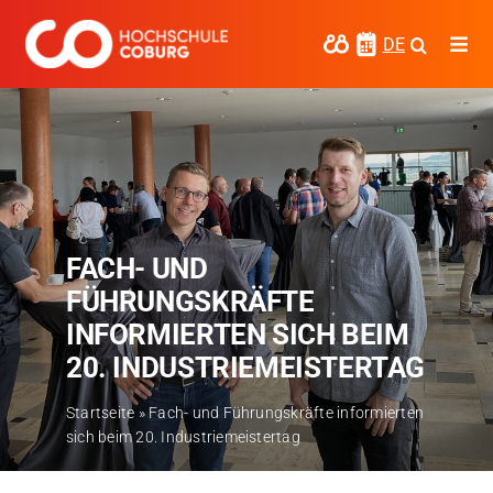
Zum
Inhalt
DE
Togg
springen
Navi
Studieren
Forschen
Kooperieren
FACH- UND
Hochschule Coburg
FÜHRUNGSKRÄFTE
Regionalentwicklung
INFORMIERTEN SICH BEIM
20. INDUSTRIEMEISTERTAG
Entdecke die Region
Startseite
»
Fach- und Führungskräfte informierten
Informationen für …
sich beim 20. Industriemeistertag
Kontakt