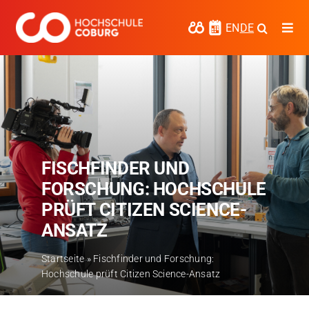
Zum
Inhalt
EN
DE
Togg
springen
Navi
Studieren
Forschen
Kooperieren
FISCHFINDER UND
Hochschule Coburg
FORSCHUNG: HOCHSCHULE
Regionalentwicklung
PRÜFT CITIZEN SCIENCE-
ANSATZ
Entdecke die Region
Startseite
»
Fischfinder und Forschung:
Informationen für …
Hochschule prüft Citizen Science-Ansatz
Kontakt