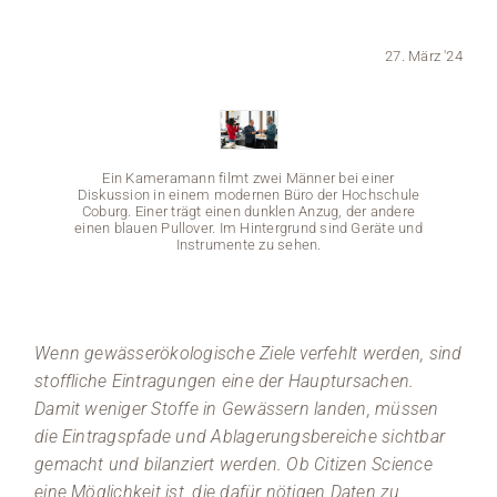
Medien
27. März '24
Stellenangebote
News
Ein Kameramann filmt zwei Männer bei einer
Diskussion in einem modernen Büro der Hochschule
Veranstaltungen
Coburg. Einer trägt einen dunklen Anzug, der andere
einen blauen Pullover. Im Hintergrund sind Geräte und
Instrumente zu sehen.
Wenn gewässerökologische Ziele verfehlt werden, sind
Ei
stoffliche Eintragungen eine der Hauptursachen.
Diskus
Damit weniger Stoffe in Gewässern landen, müssen
Cobur
einen b
die Eintragspfade und Ablagerungsbereiche sichtbar
gemacht und bilanziert werden. Ob Citizen Science
eine Möglichkeit ist, die dafür nötigen Daten zu