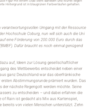
ße Figur mit einem Stab steht daneben und Würfel liegen
rte Hintergrund ist in blaugrünen Farbverläufen gehalten.
 den verantwortungsvollen Umgang mit der Ressource
der Hochschule Coburg, nun will sich auch die Uni
e auf eine Förderung von 200.000 Euro durch das
(BMBF). Dafür braucht es noch einmal genügend
dazu auf, Ideen zur Lösung gesellschaftlicher
sgang des Wettbewerbs entscheidet neben einer
Abbildung ein
und einem Smar
n aus ganz Deutschland war das oberfränkische
in der Nähe. D
der ersten Abstimmungsrunde prämiert wurden. Das
as der nächste Regengott werden möchte. Seine
Wassers zu entscheiden – und dabei erfahren die
 of Rain ist gedacht als Mix aus Kartenspiel,
bereits von vielen Menschen unterstützt. Zehn