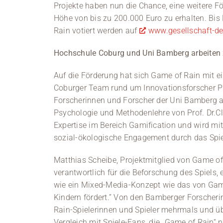
Projekte haben nun die Chance, eine weitere F
Höhe von bis zu 200.000 Euro zu erhalten. Bis
Rain votiert werden auf
www.gesellschaft-d
Hochschule Coburg und Uni Bamberg arbeite
Auf die Förderung hat sich Game of Rain mit
Coburger Team rund um Innovationsforscher Pro
Forscherinnen und Forscher der Uni Bamberg als
Psychologie und Methodenlehre von Prof. Dr.Cl
Expertise im Bereich Gamification und wird mi
sozial-ökologische Engagement durch das Spie
Matthias Scheibe, Projektmitglied von Game o
verantwortlich für die Beforschung des Spiels, 
wie ein Mixed-Media-Konzept wie das von Gam
Kindern fördert.” Von den Bamberger Forscher
Rain-Spielerinnen und Spieler mehrmals und 
Vergleich mit Spiele-Fans, die „Game of Rain“ 