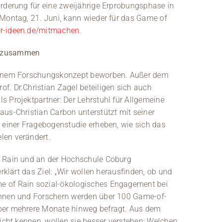
örderung für eine zweijährige Erprobungsphase in
 Montag, 21. Juni, kann wieder für das Game of
er-ideen.de/mitmachen
.
n zusammen
 einem Forschungskonzept beworben. Außer dem
f. Dr.Christian Zagel beteiligen sich auch
 Projektpartner: Der Lehrstuhl für Allgemeine
aus-Christian Carbon unterstützt mit seiner
t einer Fragebogenstudie erheben, wie sich das
len verändert.
f Rain und an der Hochschule Coburg
erklärt das Ziel: „Wir wollen herausfinden, ob und
e of Rain sozial-ökologisches Engagement bei
innen und Forschern werden über 100 Game-of-
über mehrere Monate hinweg befragt. Aus dem
nicht kennen, wollen sie besser verstehen: Welchen