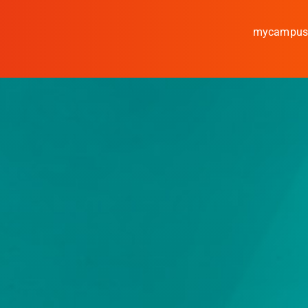
mycampu
Studieren
Forschen
Kooperieren
Hochschule Coburg
Regionalentwicklung
Entdecke die Region
Informationen für …