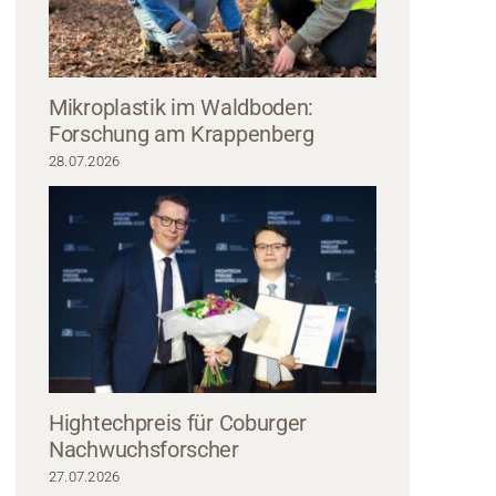
Mikroplastik im Waldboden:
Forschung am Krappenberg
28.07.2026
es Computerbildschirms mit dem Titel „Game of Rain“ sowie einer blaugrüne
tphone mit demselben Motiv. Eine süße Figur mit einem Stab steht daneben
er von der Hochschule Coburg inspirierte Hintergrund ist in blaugrünen Farbv
Hightechpreis für Coburger
Nachwuchsforscher
27.07.2026