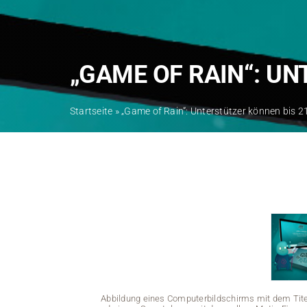
„GAME OF RAIN“: U
Startseite
»
„Game of Rain“: Unterstützer können bis 
Abbildung eines Computerbildschirms mit dem Tite