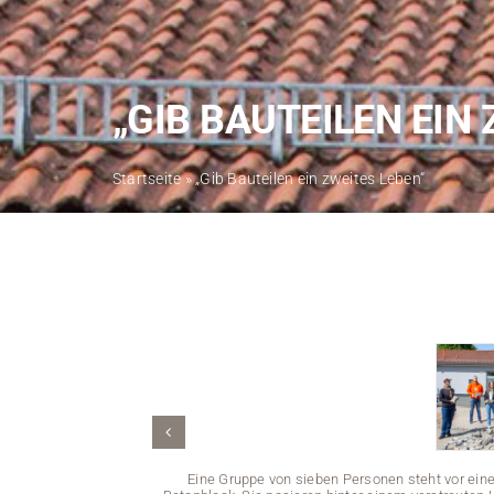
„GIB BAUTEILEN EIN
Startseite
»
„Gib Bauteilen ein zweites Leben“
Eine Gruppe von sieben Personen steht vor ei