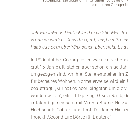
Betonblock. Sie posieren hinter einem verstreute
sichtbares Garagento
Jährlich fallen in Deutschland circa 250 Mio. To
wiederverwerten. Dass das geht, zeigt ein Pro
Raab aus dem oberfränkischen Ebensfeld. Es gib
In Rödental bei Coburg sollen zwei leerstehen
erst 15 Jahre alt, stehen aber schon einige Jah
umgezogen sind. An ihrer Stelle entstehen i
für betreutes Wohnen. Normalerweise wird ein
beauftragt. „Mir hat es aber leidgetan um die 
worden wären“, erklärt Dipl.-Ing. Gisela Raab
entstand gemeinsam mit Verena Blume, Netzw
Hochschule Coburg, und Prof. Dr. Rainer Hirth 
Projekt „Second Life Börse für Bauteile“.