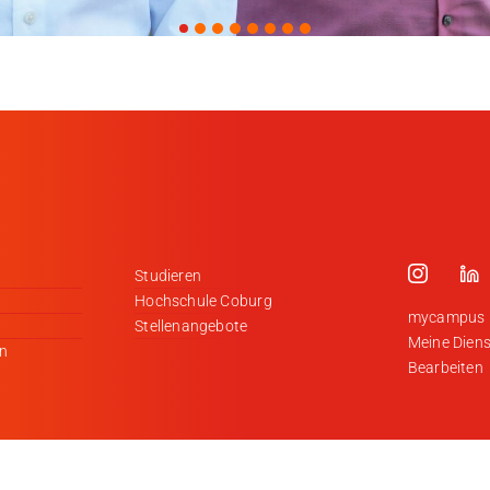
Studieren
Hochschule Coburg
mycampus
Stellenangebote
Meine Diens
en
Bearbeiten