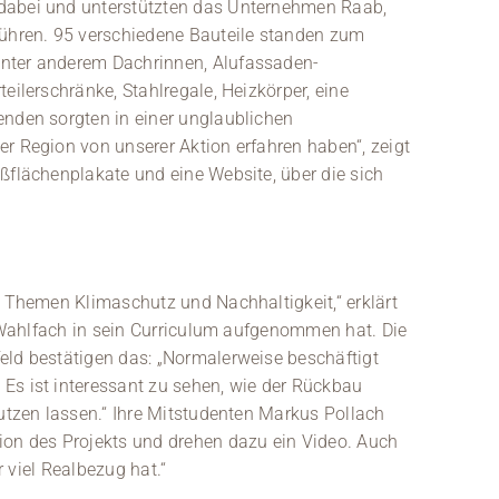
dabei und unterstützten das Unternehmen Raab,
führen. 95 verschiedene Bauteile standen zum
unter anderem Dachrinnen, Alufassaden-
eilerschränke, Stahlregale, Heizkörper, eine
enden sorgten in einer unglaublichen
r Region von unserer Aktion erfahren haben“, zeigt
ßflächenplakate und eine Website, über die sich
e Themen Klimaschutz und Nachhaltigkeit,“ erklärt
ls Wahlfach in sein Curriculum aufgenommen hat. Die
eld bestätigen das: „Normalerweise beschäftigt
Es ist interessant zu sehen, wie der Rückbau
nutzen lassen.“ Ihre Mitstudenten Markus Pollach
ion des Projekts und drehen dazu ein Video. Auch
r viel Realbezug hat.“