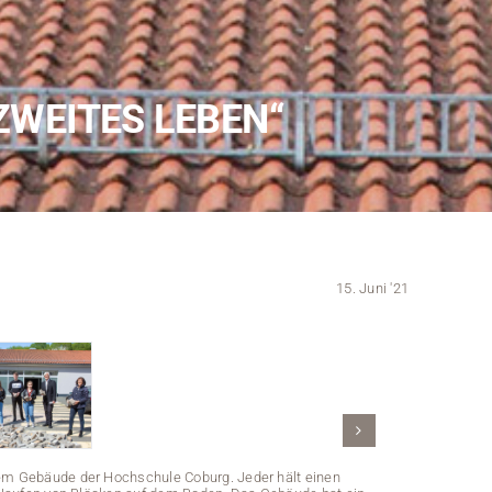
Kontakt
Medien
 ZWEITES LEBEN“
Stellenangebote
News
Veranstaltungen
15. Juni '21
nem Gebäude der Hochschule Coburg. Jeder hält einen