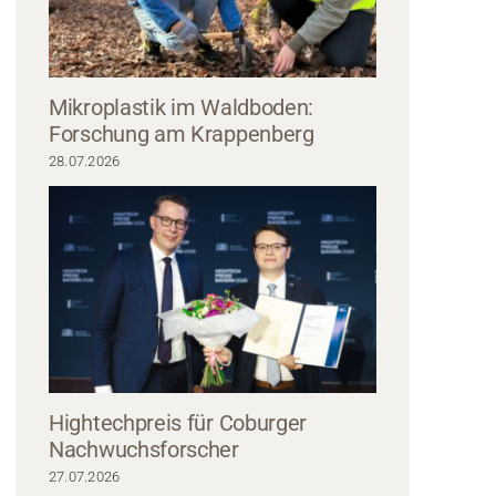
Mikroplastik im Waldboden:
Forschung am Krappenberg
28.07.2026
Overall trägt zwei große Metallrohre durch eine Rasenfläche der Hochschule 
lehnt an einem nahe gelegenen Gebäude, Bäume umgeben die Szene.
Hightechpreis für Coburger
Nachwuchsforscher
27.07.2026