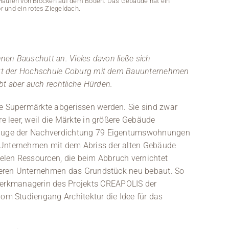
n Haufen von Blöcken auf dem Boden. Das Gebäude hat ein
r und ein rotes Ziegeldach.
nnen Bauschutt an. Vieles davon ließe sich
jekt der Hochschule Coburg mit dem Bauunternehmen
t aber auch rechtliche Hürden.
de Supermärkte abgerissen werden. Sie sind zwar
re leer, weil die Märkte in größere Gebäude
m Zuge der Nachverdichtung 79 Eigentumswohnungen
 Unternehmen mit dem Abriss der alten Gebäude
Eine Person im 
vielen Ressourcen, die beim Abbruch vernichtet
, deren Unternehmen das Grundstück neu bebaut. So
erkmanagerin des Projekts CREAPOLIS der
vom Studiengang Architektur die Idee für das