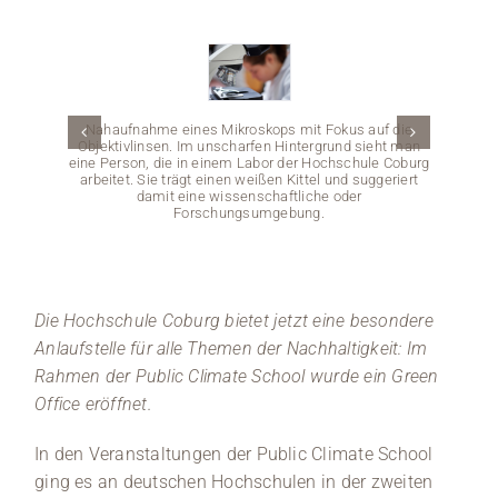
Medien
Stellenangebote
Nahaufnahme eines Mikroskops mit Fokus auf die
Objektivlinsen. Im unscharfen Hintergrund sieht man
News
eine Person, die in einem Labor der Hochschule Coburg
arbeitet. Sie trägt einen weißen Kittel und suggeriert
damit eine wissenschaftliche oder
Veranstaltungen
Forschungsumgebung.
Eine 
einen
Die Hochschule Coburg bietet jetzt eine besondere
Anlaufstelle für alle Themen der Nachhaltigkeit: Im
Klima
und e
Rahmen der Public Climate School wurde ein Green
Per
Office eröffnet.
In den Veranstaltungen der Public Climate School
ging es an deutschen Hochschulen in der zweiten