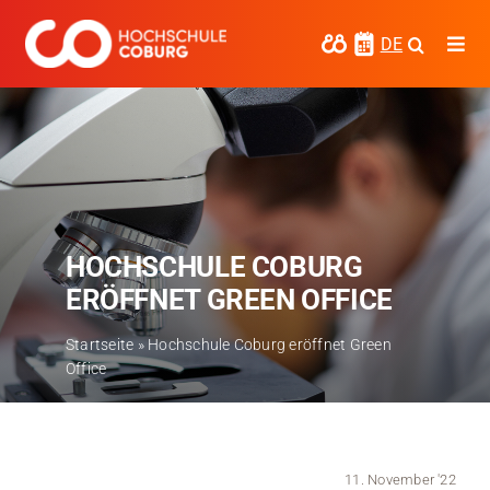
Zum
Inhalt
DE
Togg
springen
Navi
Studieren
Forschen
Kooperieren
HOCHSCHULE COBURG
Hochschule Coburg
ERÖFFNET GREEN OFFICE
Regionalentwicklung
Startseite
»
Hochschule Coburg eröffnet Green
Office
Entdecke die Region
Informationen für …
Kontakt
11. November '22