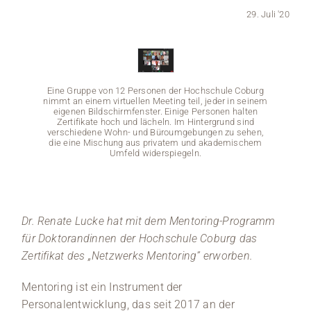
29. Juli '20
Medien
Stellenangebote
Eine Gruppe von 12 Personen der Hochschule Coburg
News
nimmt an einem virtuellen Meeting teil, jeder in seinem
eigenen Bildschirmfenster. Einige Personen halten
Zertifikate hoch und lächeln. Im Hintergrund sind
Veranstaltungen
verschiedene Wohn- und Büroumgebungen zu sehen,
die eine Mischung aus privatem und akademischem
Umfeld widerspiegeln.
Eine G
Dr. Renate Lucke hat mit dem Mentoring-Programm
nimmt a
für Doktorandinnen der Hochschule Coburg das
eigen
Zert
Zertifikat des „Netzwerks Mentoring” erworben.
versch
die e
Mentoring ist ein Instrument der
Personalentwicklung, das seit 2017 an der