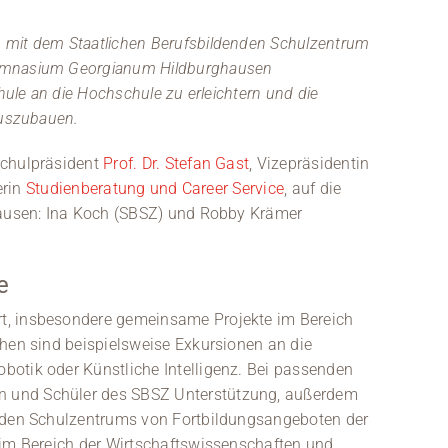
 mit dem Staatlichen Berufsbildenden Schulzentrum
Gymnasium Georgianum Hildburghausen
hule an die Hochschule zu erleichtern und die
auszubauen.
schulpräsident
Prof. Dr. Stefan Gast
, Vizepräsidentin
erin
Studienberatung und Career Service
, auf die
ghausen: Ina Koch (SBSZ) und Robby Krämer
e
t, insbesondere gemeinsame Projekte im Bereich
ehen sind beispielsweise Exkursionen an die
otik oder Künstliche Intelligenz. Bei passenden
 und Schüler des SBSZ Unterstützung, außerdem
enden Schulzentrums von Fortbildungsangeboten der
 im Bereich der Wirtschaftswissenschaften und