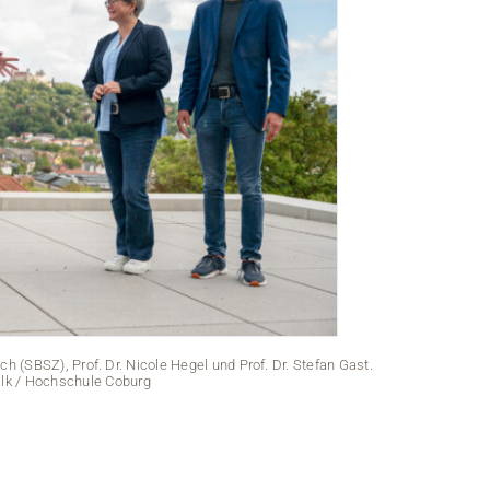
h (SBSZ), Prof. Dr. Nicole Hegel und Prof. Dr. Stefan Gast.
Robby Krämer (G
alk / Hochschule Coburg