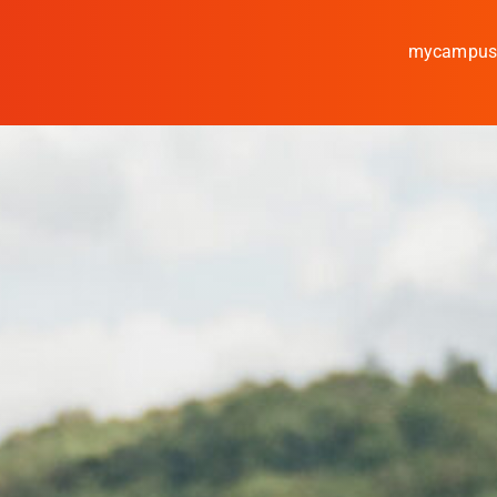
mycampu
Studieren
Forschen
Kooperieren
Hochschule Coburg
Regionalentwicklung
Entdecke die Region
Informationen für …