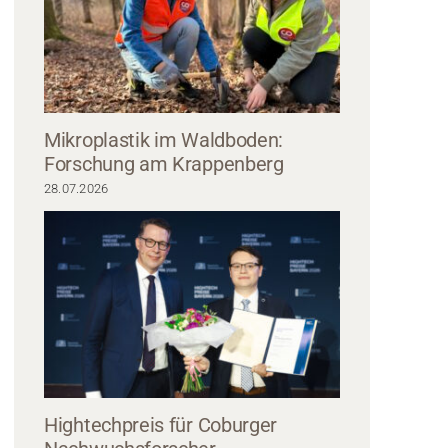
Mikroplastik im Waldboden:
Forschung am Krappenberg
28.07.2026
eorgianum), Dr. Katja Kessel, Ina Koch (SBSZ), Prof. Dr. Nicole Hegel und Pro
Foto: Natalie Schalk / Hochschule Coburg
Hightechpreis für Coburger