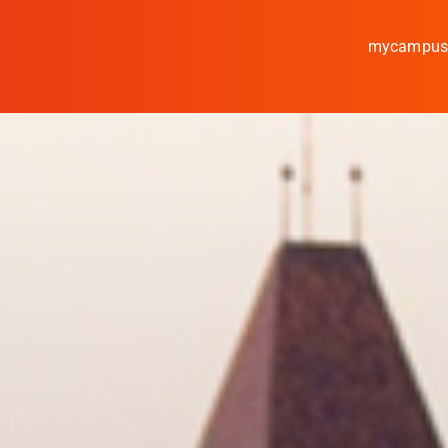
mycampu
Studieren
Forschen
Kooperieren
Hochschule Coburg
Regionalentwicklung
Entdecke die Region
Informationen für …