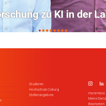
ochschule Coburg im Ra
Studieren
Hochschule Coburg
mycampus
Stellenangebote
Meine Diens
en
Bearbeiten