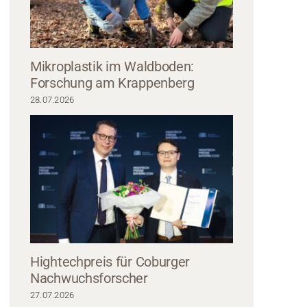
Mikroplastik im Waldboden:
Forschung am Krappenberg
28.07.2026
nn mit grauer Mütze und blauem Henley-Shirt vor einem hellgrauen strukturie
er den lässigen und doch professionellen Geist der Hochschule Coburg verkör
Hightechpreis für Coburger
Nachwuchsforscher
27.07.2026