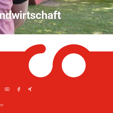
dio Bamberg
te