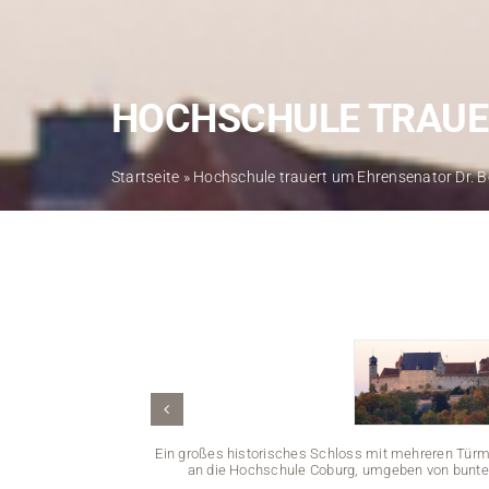
HOCHSCHULE TRAUE
Startseite
»
Hochschule trauert um Ehrensenator Dr. 
Ein großes historisches Schloss mit mehreren Türm
an die Hochschule Coburg, umgeben von bunte